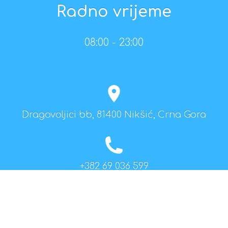
Radno vrijeme
08:00 - 23:00
Dragovoljici bb, 81400 Nikšić, Crna Gora
+382 69 036 599
info@montegoat.com